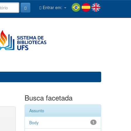
Entrar em:
Busca facetada
Assunto
Body
1