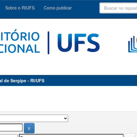
Sobre o RIUFS
Como publicar
al de Sergipe - RI/UFS