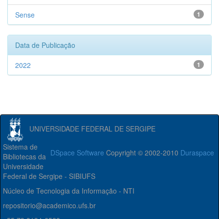
Sense
1
Data de Publicação
2022
1
UNIVERSIDADE FEDERAL DE SERGIPE
Sistema de
DSpace Software
Copyright © 2002-2010
Duraspace
Bibliotecas da
Universidade
Federal de Sergipe - SIBIUFS
Núcleo de Tecnologia da Informação - NTI
repositorio@academico.ufs.br