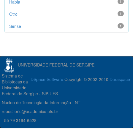
Habla
1
Otro
1
Sense
1
UNIVERSIDADE FEDERAL DE SERGIPE
Sistema de
DSpace Software
Copyright © 2002-2010
Duraspace
Bibliotecas da
Universidade
Federal de Sergipe - SIBIUFS
Núcleo de Tecnologia da Informação - NTI
repositorio@academico.ufs.br
+55 79 3194-6528