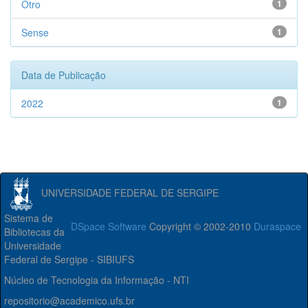
Otro
1
Sense
1
Data de Publicação
2022
1
UNIVERSIDADE FEDERAL DE SERGIPE
Sistema de
DSpace Software
Copyright © 2002-2010
Duraspace
Bibliotecas da
Universidade
Federal de Sergipe - SIBIUFS
Núcleo de Tecnologia da Informação - NTI
repositorio@academico.ufs.br