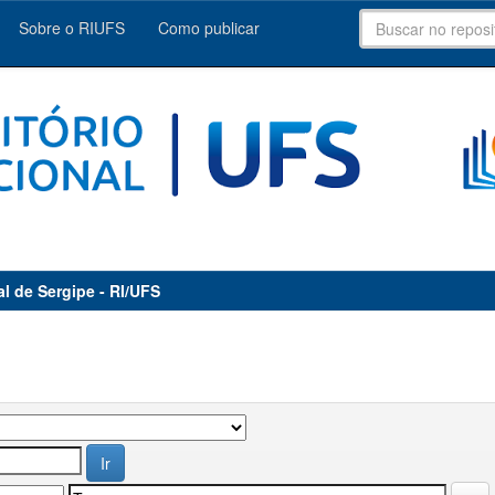
Sobre o RIUFS
Como publicar
al de Sergipe - RI/UFS