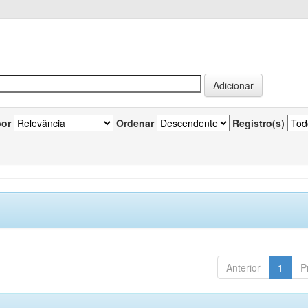
por
Ordenar
Registro(s)
Anterior
1
P