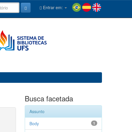
Entrar em:
Busca facetada
Assunto
Body
1