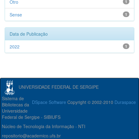
Otro
1
Sense
1
Data de Publicação
2022
1
UNIVERSIDADE FEDERAL DE SERGIPE
Sistema de
DSpace Software
Copyright © 2002-2010
Duraspace
Bibliotecas da
Universidade
Federal de Sergipe - SIBIUFS
Núcleo de Tecnologia da Informação - NTI
repositorio@academico.ufs.br