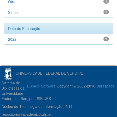
Otro
1
Sense
1
Data de Publicação
2022
1
UNIVERSIDADE FEDERAL DE SERGIPE
Sistema de
DSpace Software
Copyright © 2002-2010
Duraspace
Bibliotecas da
Universidade
Federal de Sergipe - SIBIUFS
Núcleo de Tecnologia da Informação - NTI
repositorio@academico.ufs.br