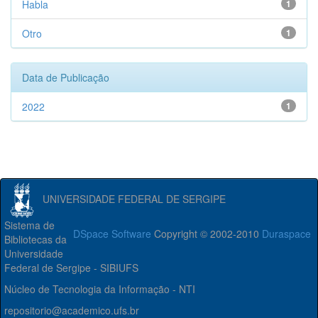
Habla
1
Otro
1
Data de Publicação
2022
1
UNIVERSIDADE FEDERAL DE SERGIPE
Sistema de
DSpace Software
Copyright © 2002-2010
Duraspace
Bibliotecas da
Universidade
Federal de Sergipe - SIBIUFS
Núcleo de Tecnologia da Informação - NTI
repositorio@academico.ufs.br