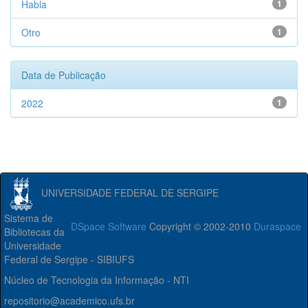
Habla
1
Otro
1
Data de Publicação
2022
1
UNIVERSIDADE FEDERAL DE SERGIPE
Sistema de
DSpace Software
Copyright © 2002-2010
Duraspace
Bibliotecas da
Universidade
Federal de Sergipe - SIBIUFS
Núcleo de Tecnologia da Informação - NTI
repositorio@academico.ufs.br