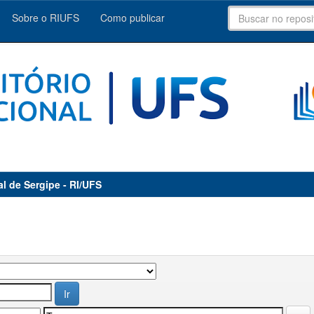
Sobre o RIUFS
Como publicar
al de Sergipe - RI/UFS