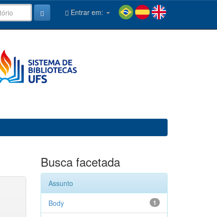
Entrar em:
Busca facetada
Assunto
Body
1