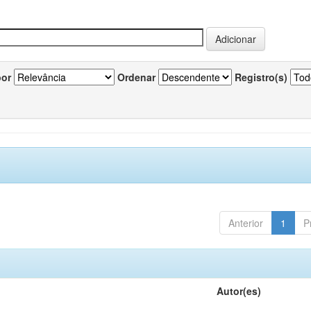
por
Ordenar
Registro(s)
Anterior
1
P
Autor(es)