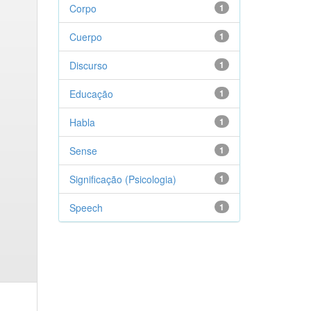
Corpo
1
Cuerpo
1
Discurso
1
Educação
1
Habla
1
Sense
1
Significação (Psicologia)
1
Speech
1