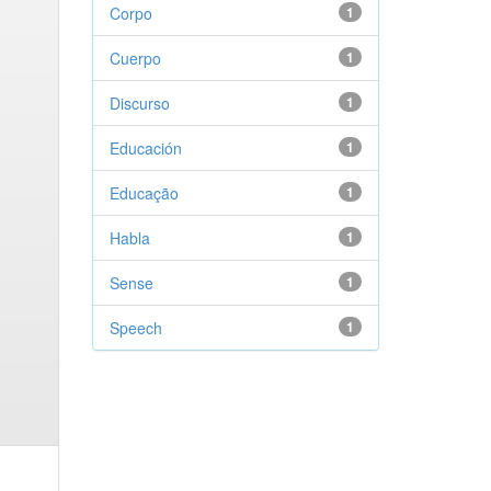
Corpo
1
Cuerpo
1
Discurso
1
Educación
1
Educação
1
Habla
1
Sense
1
Speech
1