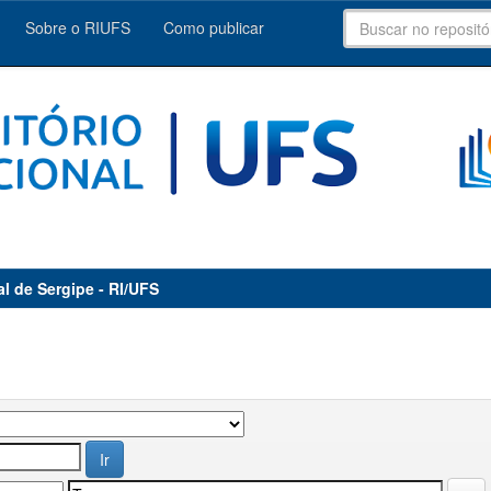
Sobre o RIUFS
Como publicar
al de Sergipe - RI/UFS