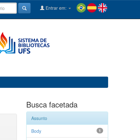
Entrar em:
Busca facetada
Assunto
Body
1