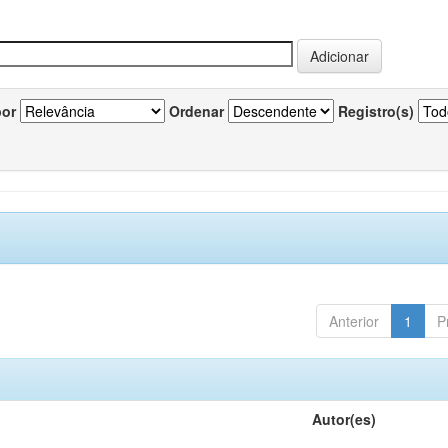
por
Ordenar
Registro(s)
Anterior
1
P
Autor(es)