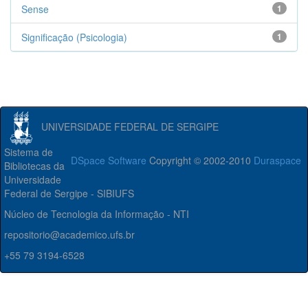
Sense
1
Significação (Psicologia)
1
UNIVERSIDADE FEDERAL DE SERGIPE
Sistema de
DSpace Software
Copyright © 2002-2010
Duraspace
Bibliotecas da
Universidade
Federal de Sergipe - SIBIUFS
Núcleo de Tecnologia da Informação - NTI
repositorio@academico.ufs.br
+55 79 3194-6528