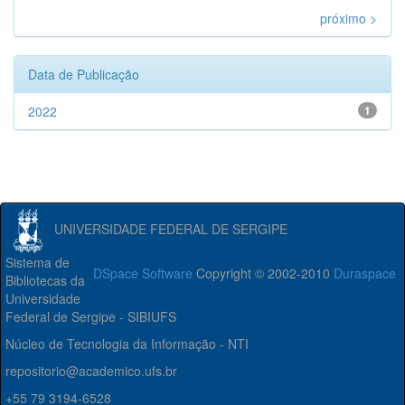
próximo >
Data de Publicação
2022
1
UNIVERSIDADE FEDERAL DE SERGIPE
Sistema de
DSpace Software
Copyright © 2002-2010
Duraspace
Bibliotecas da
Universidade
Federal de Sergipe - SIBIUFS
Núcleo de Tecnologia da Informação - NTI
repositorio@academico.ufs.br
+55 79 3194-6528