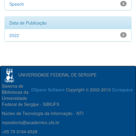
Speech
1
Data de Publicação
2022
1
UNIVERSIDADE FEDERAL DE SERGIPE
Sistema de
DSpace Software
Copyright © 2002-2010
Duraspace
Bibliotecas da
Universidade
Federal de Sergipe - SIBIUFS
Núcleo de Tecnologia da Informação - NTI
repositorio@academico.ufs.br
+55 79 3194-6528