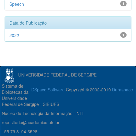
Speech
1
Data de Publicação
2022
1
UNIVERSIDADE FEDERAL DE SERGIPE
Sistema de
DSpace Software
Copyright © 2002-2010
Duraspace
Bibliotecas da
Universidade
Federal de Sergipe - SIBIUFS
Núcleo de Tecnologia da Informação - NTI
repositorio@academico.ufs.br
+55 79 3194-6528