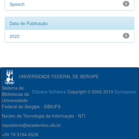
Speech
1
Data de Publicação
2022
1
UNIVERSIDADE FEDERAL DE SERGIPE
Sistema de
DSpace Software
Copyright © 2002-2010
Duraspace
Bibliotecas da
Universidade
Federal de Sergipe - SIBIUFS
Núcleo de Tecnologia da Informação - NTI
repositorio@academico.ufs.br
+55 79 3194-6528