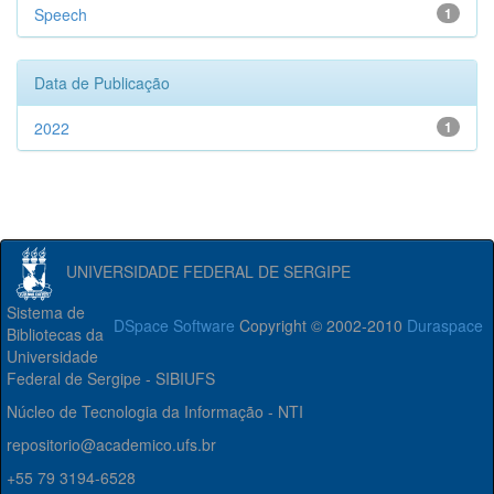
Speech
1
Data de Publicação
2022
1
UNIVERSIDADE FEDERAL DE SERGIPE
Sistema de
DSpace Software
Copyright © 2002-2010
Duraspace
Bibliotecas da
Universidade
Federal de Sergipe - SIBIUFS
Núcleo de Tecnologia da Informação - NTI
repositorio@academico.ufs.br
+55 79 3194-6528