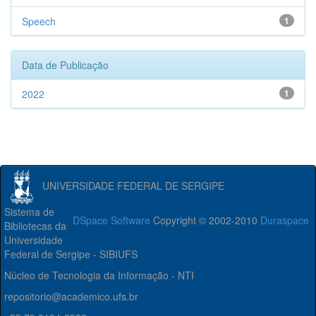
Speech
1
Data de Publicação
2022
1
UNIVERSIDADE FEDERAL DE SERGIPE
Sistema de
DSpace Software
Copyright © 2002-2010
Duraspace
Bibliotecas da
Universidade
Federal de Sergipe - SIBIUFS
Núcleo de Tecnologia da Informação - NTI
repositorio@academico.ufs.br