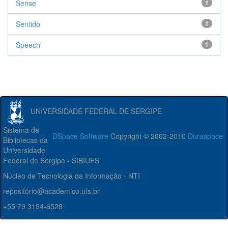
Sense
1
Sentido
1
Speech
1
UNIVERSIDADE FEDERAL DE SERGIPE
Sistema de
DSpace Software
Copyright © 2002-2010
Duraspace
Bibliotecas da
Universidade
Federal de Sergipe - SIBIUFS
Núcleo de Tecnologia da Informação - NTI
repositorio@academico.ufs.br
+55 79 3194-6528