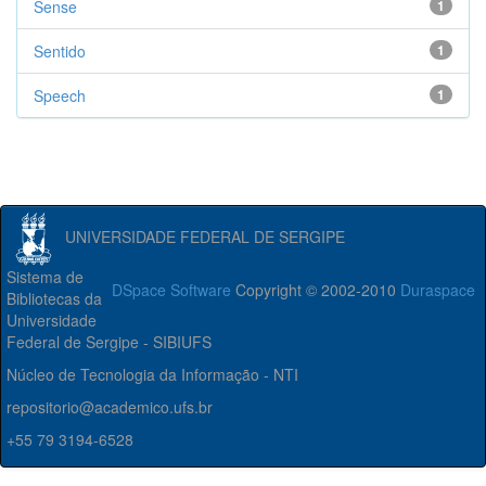
Sense
1
Sentido
1
Speech
1
UNIVERSIDADE FEDERAL DE SERGIPE
Sistema de
DSpace Software
Copyright © 2002-2010
Duraspace
Bibliotecas da
Universidade
Federal de Sergipe - SIBIUFS
Núcleo de Tecnologia da Informação - NTI
repositorio@academico.ufs.br
+55 79 3194-6528