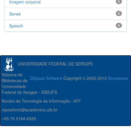
Imagem corporal
1
Sense
1
Speech
1
UNIVERSIDADE FEDERAL DE SERGIPE
Sistema de
DSpace Software
Copyright © 2002-2010
Duraspace
Bibliotecas da
Universidade
Federal de Sergipe - SIBIUFS
Núcleo de Tecnologia da Informação - NTI
repositorio@academico.ufs.br
+55 79 3194-6528