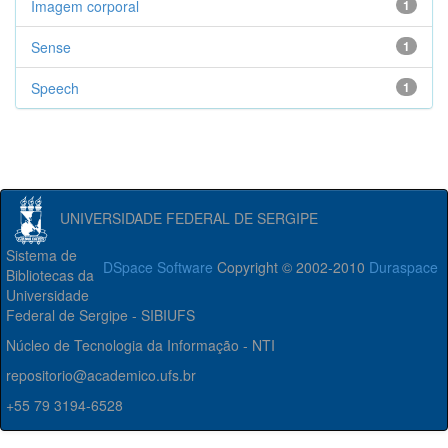
Imagem corporal
1
Sense
1
Speech
1
UNIVERSIDADE FEDERAL DE SERGIPE
Sistema de
DSpace Software
Copyright © 2002-2010
Duraspace
Bibliotecas da
Universidade
Federal de Sergipe - SIBIUFS
Núcleo de Tecnologia da Informação - NTI
repositorio@academico.ufs.br
+55 79 3194-6528