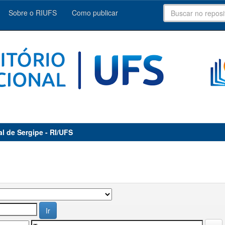
Sobre o RIUFS
Como publicar
al de Sergipe - RI/UFS