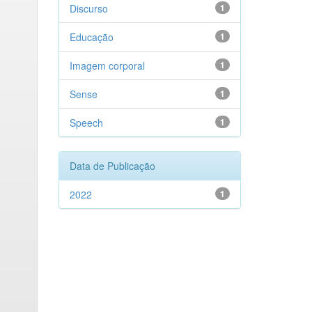
Discurso
1
Educação
1
Imagem corporal
1
Sense
1
Speech
1
Data de Publicação
2022
1