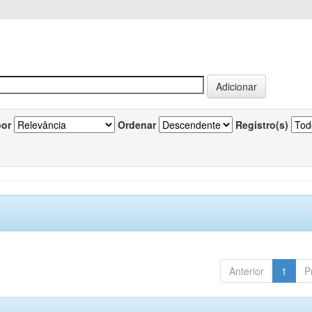
por
Ordenar
Registro(s)
Anterior
1
P