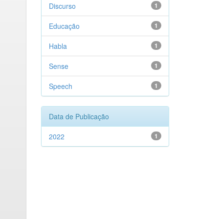
Discurso
1
Educação
1
Habla
1
Sense
1
Speech
1
Data de Publicação
2022
1