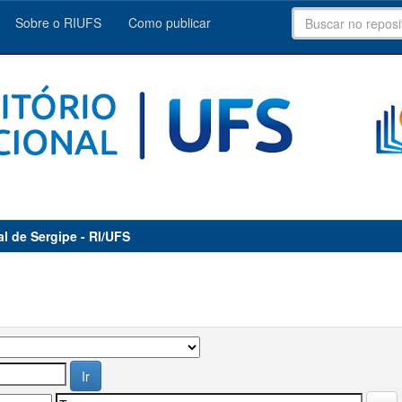
Sobre o RIUFS
Como publicar
al de Sergipe - RI/UFS