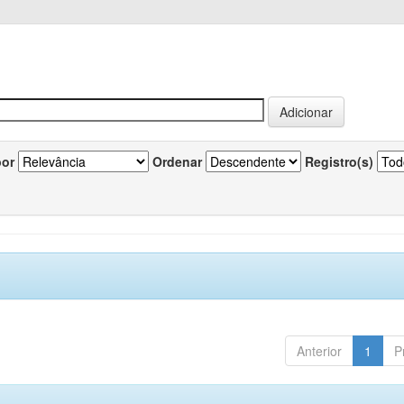
por
Ordenar
Registro(s)
Anterior
1
P