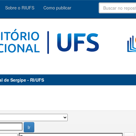
Sobre o RIUFS
Como publicar
al de Sergipe - RI/UFS