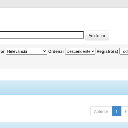
por
Ordenar
Registro(s)
Anterior
1
P