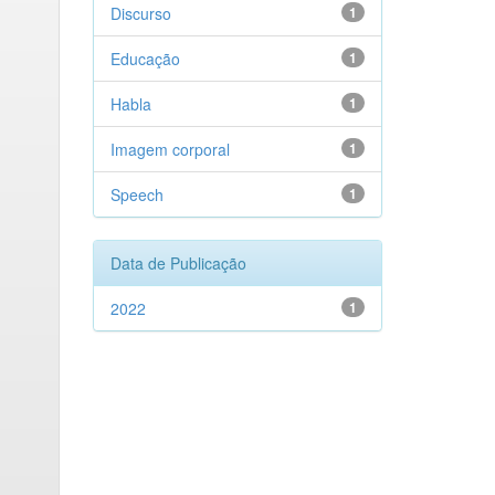
Discurso
1
Educação
1
Habla
1
Imagem corporal
1
Speech
1
Data de Publicação
2022
1