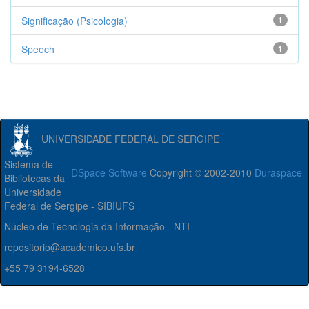
Significação (Psicologia)
1
Speech
1
UNIVERSIDADE FEDERAL DE SERGIPE
Sistema de
DSpace Software
Copyright © 2002-2010
Duraspace
Bibliotecas da
Universidade
Federal de Sergipe - SIBIUFS
Núcleo de Tecnologia da Informação - NTI
repositorio@academico.ufs.br
+55 79 3194-6528