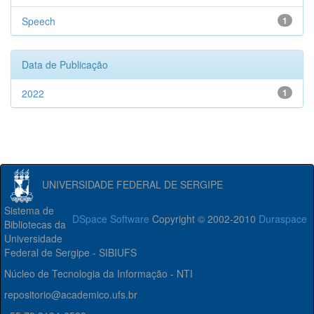
Speech
1
Data de Publicação
2022
1
UNIVERSIDADE FEDERAL DE SERGIPE
Sistema de
DSpace Software
Copyright © 2002-2010
Duraspace
Bibliotecas da
Universidade
Federal de Sergipe - SIBIUFS
Núcleo de Tecnologia da Informação - NTI
repositorio@academico.ufs.br