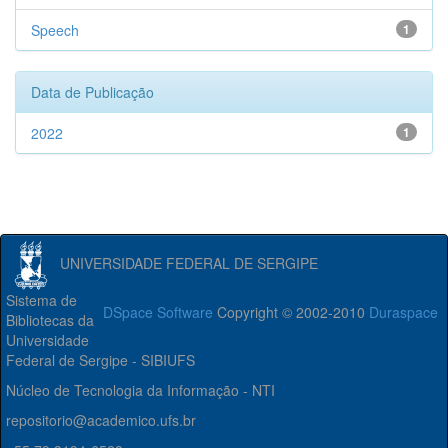
Speech
1
Data de Publicação
2022
1
UNIVERSIDADE FEDERAL DE SERGIPE
Sistema de
DSpace Software
Copyright © 2002-2010
Duraspace
Bibliotecas da
Universidade
Federal de Sergipe - SIBIUFS
Núcleo de Tecnologia da Informação - NTI
repositorio@academico.ufs.br