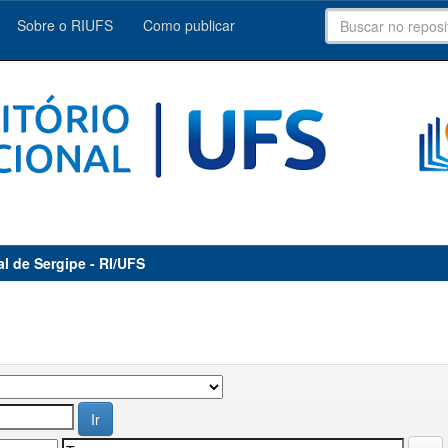
Sobre o RIUFS
Como publicar
al de Sergipe - RI/UFS