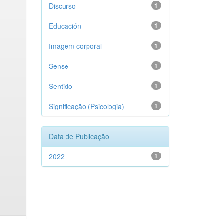
Discurso
1
Educación
1
Imagem corporal
1
Sense
1
Sentido
1
Significação (Psicologia)
1
Data de Publicação
2022
1