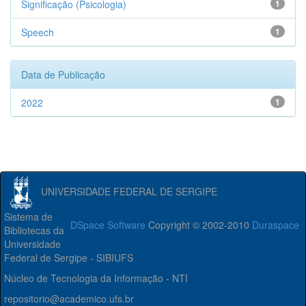
Significação (Psicologia)
1
Speech
1
Data de Publicação
2022
1
UNIVERSIDADE FEDERAL DE SERGIPE
Sistema de
DSpace Software
Copyright © 2002-2010
Duraspace
Bibliotecas da
Universidade
Federal de Sergipe - SIBIUFS
Núcleo de Tecnologia da Informação - NTI
repositorio@academico.ufs.br