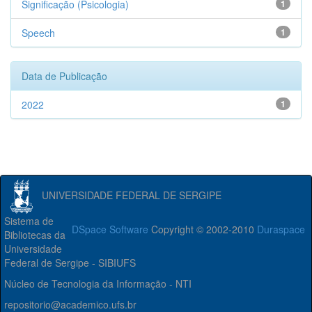
Significação (Psicologia)
1
Speech
1
Data de Publicação
2022
1
UNIVERSIDADE FEDERAL DE SERGIPE
Sistema de
DSpace Software
Copyright © 2002-2010
Duraspace
Bibliotecas da
Universidade
Federal de Sergipe - SIBIUFS
Núcleo de Tecnologia da Informação - NTI
repositorio@academico.ufs.br