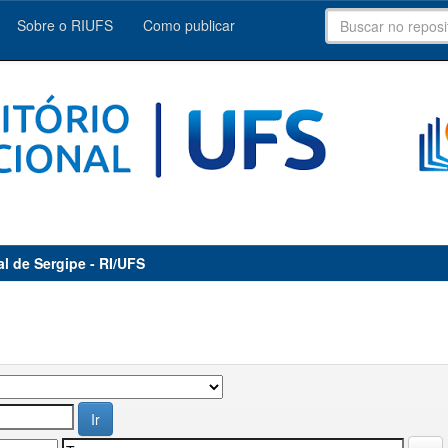
Sobre o RIUFS
Como publicar
al de Sergipe - RI/UFS