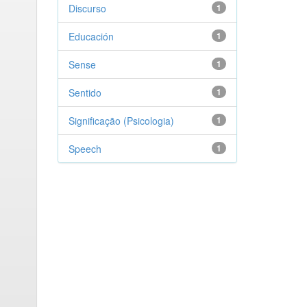
Discurso
1
Educación
1
Sense
1
Sentido
1
Significação (Psicologia)
1
Speech
1