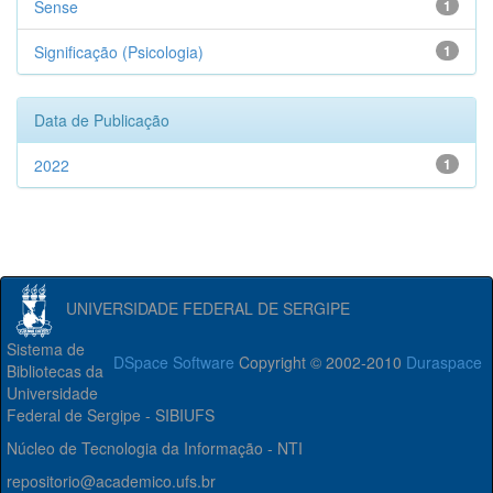
Sense
1
Significação (Psicologia)
1
Data de Publicação
2022
1
UNIVERSIDADE FEDERAL DE SERGIPE
Sistema de
DSpace Software
Copyright © 2002-2010
Duraspace
Bibliotecas da
Universidade
Federal de Sergipe - SIBIUFS
Núcleo de Tecnologia da Informação - NTI
repositorio@academico.ufs.br