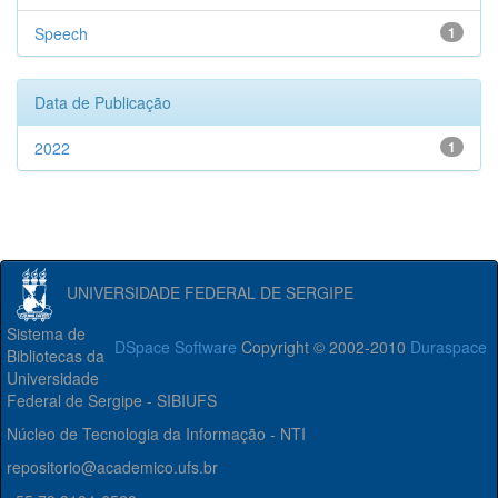
Speech
1
Data de Publicação
2022
1
UNIVERSIDADE FEDERAL DE SERGIPE
Sistema de
DSpace Software
Copyright © 2002-2010
Duraspace
Bibliotecas da
Universidade
Federal de Sergipe - SIBIUFS
Núcleo de Tecnologia da Informação - NTI
repositorio@academico.ufs.br