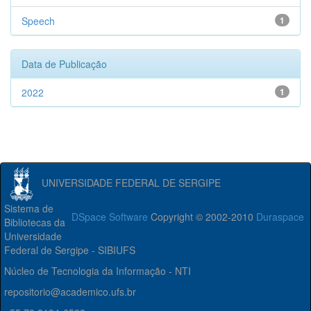
Speech
1
Data de Publicação
2022
1
UNIVERSIDADE FEDERAL DE SERGIPE
Sistema de
DSpace Software
Copyright © 2002-2010
Duraspace
Bibliotecas da
Universidade
Federal de Sergipe - SIBIUFS
Núcleo de Tecnologia da Informação - NTI
repositorio@academico.ufs.br