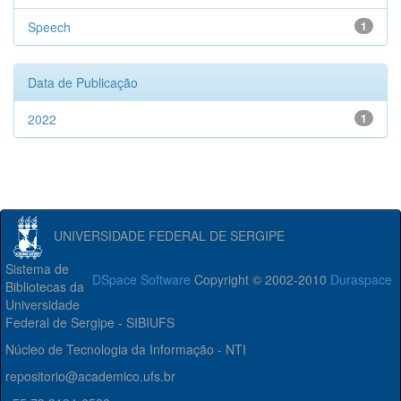
Speech
1
Data de Publicação
2022
1
UNIVERSIDADE FEDERAL DE SERGIPE
Sistema de
DSpace Software
Copyright © 2002-2010
Duraspace
Bibliotecas da
Universidade
Federal de Sergipe - SIBIUFS
Núcleo de Tecnologia da Informação - NTI
repositorio@academico.ufs.br