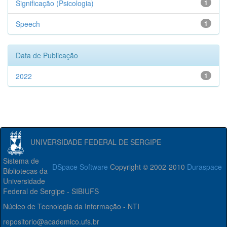
Significação (Psicologia)
1
Speech
1
Data de Publicação
2022
1
UNIVERSIDADE FEDERAL DE SERGIPE
Sistema de
DSpace Software
Copyright © 2002-2010
Duraspace
Bibliotecas da
Universidade
Federal de Sergipe - SIBIUFS
Núcleo de Tecnologia da Informação - NTI
repositorio@academico.ufs.br