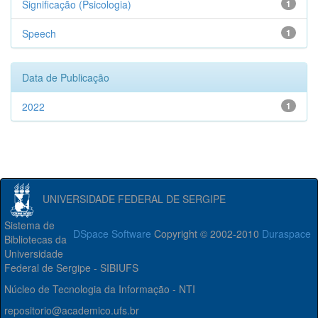
Significação (Psicologia)
1
Speech
1
Data de Publicação
2022
1
UNIVERSIDADE FEDERAL DE SERGIPE
Sistema de
DSpace Software
Copyright © 2002-2010
Duraspace
Bibliotecas da
Universidade
Federal de Sergipe - SIBIUFS
Núcleo de Tecnologia da Informação - NTI
repositorio@academico.ufs.br