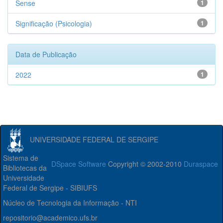
Sense
1
Significação (Psicologia)
1
Data de Publicação
2022
1
UNIVERSIDADE FEDERAL DE SERGIPE
Sistema de
DSpace Software
Copyright © 2002-2010
Duraspace
Bibliotecas da
Universidade
Federal de Sergipe - SIBIUFS
Núcleo de Tecnologia da Informação - NTI
repositorio@academico.ufs.br