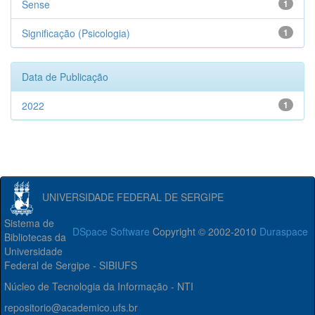
Sense
1
Significação (Psicologia)
1
Data de Publicação
2022
1
UNIVERSIDADE FEDERAL DE SERGIPE
Sistema de
DSpace Software
Copyright © 2002-2010
Duraspace
Bibliotecas da
Universidade
Federal de Sergipe - SIBIUFS
Núcleo de Tecnologia da Informação - NTI
repositorio@academico.ufs.br