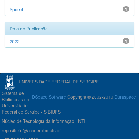
Speech
1
Data de Publicação
2022
1
UNIVERSIDADE FEDERAL DE SERGIPE
Sistema de
DSpace Software
Copyright © 2002-2010
Duraspace
Bibliotecas da
Universidade
Federal de Sergipe - SIBIUFS
Núcleo de Tecnologia da Informação - NTI
repositorio@academico.ufs.br