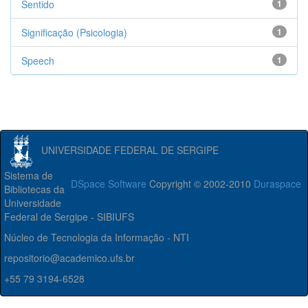
Sentido
1
Significação (Psicologia)
1
Speech
1
UNIVERSIDADE FEDERAL DE SERGIPE
Sistema de
DSpace Software
Copyright © 2002-2010
Duraspace
Bibliotecas da
Universidade
Federal de Sergipe - SIBIUFS
Núcleo de Tecnologia da Informação - NTI
repositorio@academico.ufs.br
+55 79 3194-6528