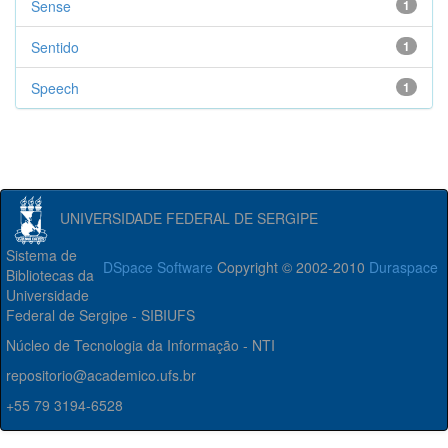
Sense
1
Sentido
1
Speech
1
UNIVERSIDADE FEDERAL DE SERGIPE
Sistema de
DSpace Software
Copyright © 2002-2010
Duraspace
Bibliotecas da
Universidade
Federal de Sergipe - SIBIUFS
Núcleo de Tecnologia da Informação - NTI
repositorio@academico.ufs.br
+55 79 3194-6528