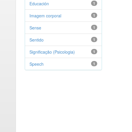
Educación
1
Imagem corporal
1
Sense
1
Sentido
1
Significação (Psicologia)
1
Speech
1