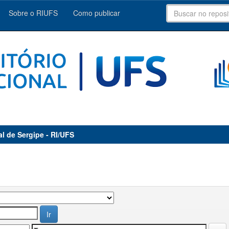
Sobre o RIUFS
Como publicar
al de Sergipe - RI/UFS