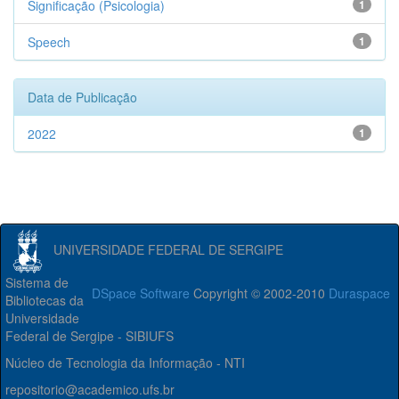
Significação (Psicologia)
1
Speech
1
Data de Publicação
2022
1
UNIVERSIDADE FEDERAL DE SERGIPE
Sistema de
DSpace Software
Copyright © 2002-2010
Duraspace
Bibliotecas da
Universidade
Federal de Sergipe - SIBIUFS
Núcleo de Tecnologia da Informação - NTI
repositorio@academico.ufs.br