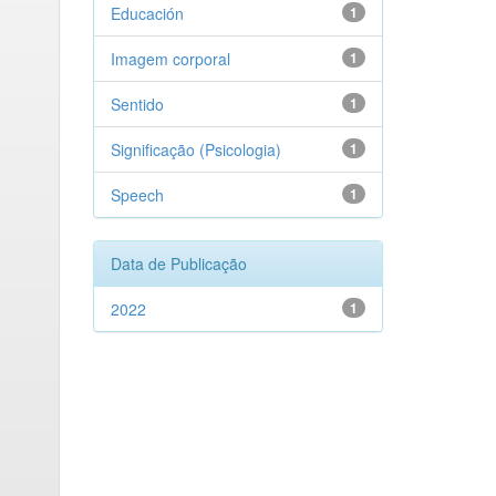
Educación
1
Imagem corporal
1
Sentido
1
Significação (Psicologia)
1
Speech
1
Data de Publicação
2022
1