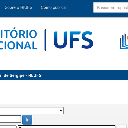
Sobre o RIUFS
Como publicar
al de Sergipe - RI/UFS