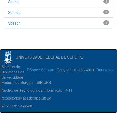
Sense
1
Sentido
1
Speech
1
UNIVERSIDADE FEDERAL DE SERGIPE
Sistema de
DSpace Software
Copyright © 2002-2010
Duraspace
Bibliotecas da
Universidade
Federal de Sergipe - SIBIUFS
Núcleo de Tecnologia da Informação - NTI
repositorio@academico.ufs.br
+55 79 3194-6528