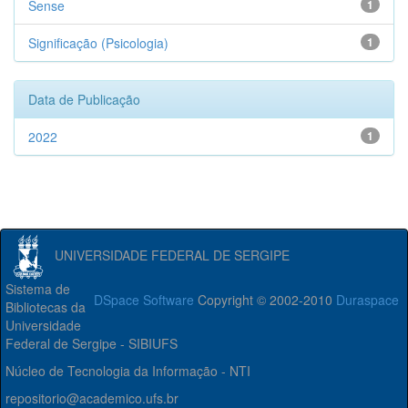
Sense
1
Significação (Psicologia)
1
Data de Publicação
2022
1
UNIVERSIDADE FEDERAL DE SERGIPE
Sistema de
DSpace Software
Copyright © 2002-2010
Duraspace
Bibliotecas da
Universidade
Federal de Sergipe - SIBIUFS
Núcleo de Tecnologia da Informação - NTI
repositorio@academico.ufs.br