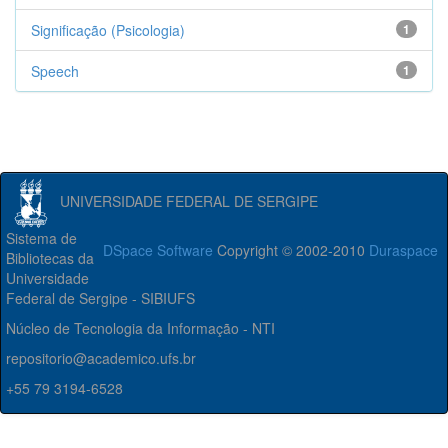
Significação (Psicologia)
1
Speech
1
UNIVERSIDADE FEDERAL DE SERGIPE
Sistema de
DSpace Software
Copyright © 2002-2010
Duraspace
Bibliotecas da
Universidade
Federal de Sergipe - SIBIUFS
Núcleo de Tecnologia da Informação - NTI
repositorio@academico.ufs.br
+55 79 3194-6528