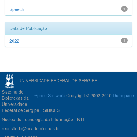
Speech
1
Data de Publicação
2022
1
UNIVERSIDADE FEDERAL DE SERGIPE
Sistema de
DSpace Software
Copyright © 2002-2010
Duraspace
Bibliotecas da
Universidade
Federal de Sergipe - SIBIUFS
Núcleo de Tecnologia da Informação - NTI
repositorio@academico.ufs.br